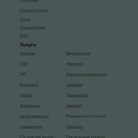
Стоимость услуг
Акции
Документация
Блог
Услуги
Анализы
Эндокринолог
УЗИ
Невролог
ЭКГ
Дерматологовенеролог
Гинеколог
Кардиолог
Уролог
Пульмонолог
Ревматолог
Терапевт
Гастроэнтеролог
Медицинский психолог
Паразитолог
Нарколог
Сосудистый хирург
Процедурный кабинет