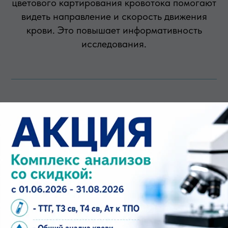
цветового картирования кровотока помогают
видеть направление и скорость движения
крови. Это повышает информативность
исследования.
Квалификация врачей.
Диагносты умеют
оценивать венозную систему комплексно и
обращают внимание на зоны, где чаще всего
возникают проблемы.
Удобство.
Прием по записи, без очередей и
долгого ожидания. Результат выдается сразу,