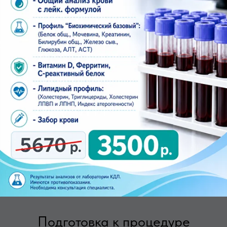
чтобы вы могли быстро обратиться к хирургу
или флебологу при необходимости.
Выгода.
Действуют скидки: 5% для
пенсионеров, инвалидов, ветеранов и
многодетных семей. 7% для работников
заводов КАМАЗ, ТЭМПО, Сатурн, Риат. 10%
для медицинских работников.
Подготовка к процедуре