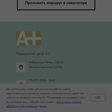
Проложить маршрут в навигаторе
Медицинский центр А+
Набережные Челны, 20/09В
(бульвар Цветочный 7/37В)
ПН-ПТ: 07:00 - 18:00
СБ: 08:00 - 18:00,
Мы используем cookie для улучшения работы сайта,
ВС: 08:00 - 13:00
персонализации контента, анализа посещаемости и удобства
OK
записи на приемы в клинике A+. Продолжая использовать сайт,
вы соглашаетесь с обработкой cookie и
принимаете условия
Задать вопрос
ЗАПИСАТЬСЯ ОНЛАЙН
обработки персональных данных.