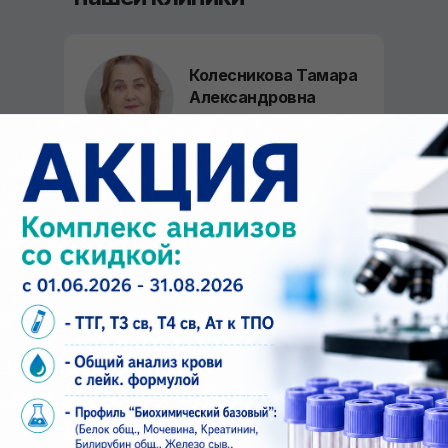
Колесникова Тамара
Александровна
Врач УЗИ
Стаж:
50 лет
Направления работы:
Ультразвуковая диагностика
ЗАПИСАТЬСЯ ОНЛАЙН
Аманбаев Мирлан
Улукматович
Врач Паразитолог