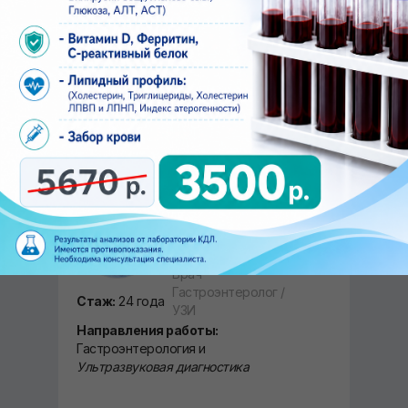
/ Инфекционист
Стаж:
20 лет
Направления работы:
Паразитология и инфекционные
заболевания
ЗАПИСАТЬСЯ ОНЛАЙН
Селезнева
Анжелика
Васильевна
Врач
Гастроэнтеролог /
Стаж:
24 года
УЗИ
Направления работы:
Гастроэнтерология и
Ультразвуковая диагностика