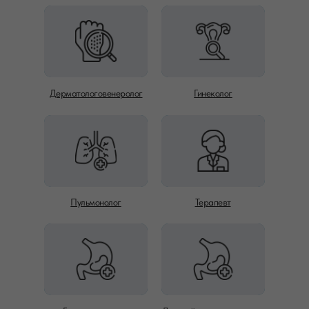
Дерматологовенеролог
Гинеколог
Пульмонолог
Терапевт