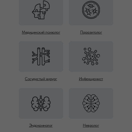
Медицинский психолог
Паразитолог
Сосудистый хирург
Инфекционист
Эндокринолог
Невролог