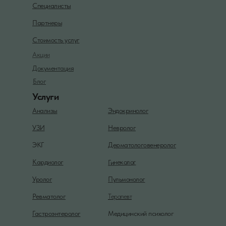
Специалисты
Партнеры
Стоимость услуг
Акции
Документация
Блог
Услуги
Анализы
Эндокринолог
УЗИ
Невролог
ЭКГ
Дерматологовенеролог
Гинеколог
Кардиолог
Уролог
Пульмонолог
Ревматолог
Терапевт
Гастроэнтеролог
Медицинский психолог