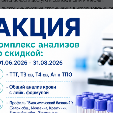
безопасности доступа к сайтам в сети Интернет.
е дискриминирующие ограничения в использовании се
исимости от места пребывания Пользователя, языка, на
еское обращение к сервисам Сайта, а также прекра
, почтового спама).
ователю пользование Сайтом или его определенными 
ашения или условий иных документов, предусмотренн
влекших или способных повлечь нанесение ущерба Са
ьзователю информационные сообщения.
тарии или поделиться идеями относительно улучшения
то его предложение является безвозмездным, доброво
обязательствами. Пользователь признаёт, что, прини
 ранее известную Исполнителю, разработанную его с