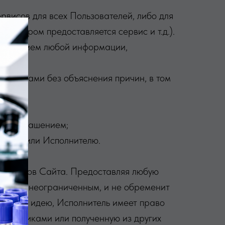
рвисов для всех Пользователей, либо для
 котором предоставляется сервис и т.д.).
тить прием любой информации,
сервисами без объяснения причин, в том
ых Соглашением;
йту и/или Исполнителю.
 сервисов Сайта. Предоставляя любую
льным и неограниченным, и не обременит
мая его идею, Исполнитель имеет право
отрудниками или полученную из других