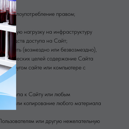
скать злоупотребление правом;
о большую нагрузку на инфраструктуру
х средств доступа на Сайт;
странять (возмездно или безвозмездно),
некоммерческих целей содержание Сайта
юбом другом сайте или компьютере с
те;
ия доступа к Сайту или любым
ание, или копирование любого материала
Пользователям или другую нежелательную