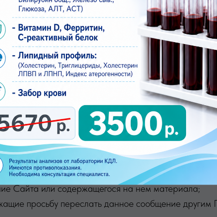
ю запрещается: • действовать недобросовестно, допу
или могут нести неоправданную или непропорциональн
пауков», программ-скраперов и других автоматически
асия Исполнителя копировать, воспроизводить, распро
ь, готовить или использовать для коммерческих или 
атель не вправе использовать содержание Сайта на л
ме собственного просмотра).
боту Сайта или любые действия, производимые на Сай
жет использовать для предотвращения или ограничен
 которые предотвращают или ограничивают использов
ние Сайта или содержащегося на нем материала;
ржащие просьбу переслать данное сообщение другим 