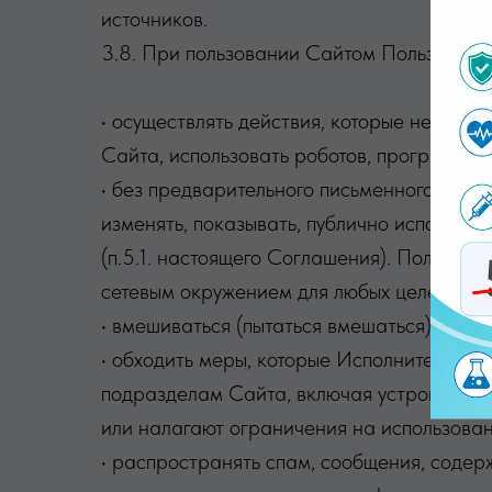
источников.
3.8. При пользовании Сайтом Пользовател
• осуществлять действия, которые несут 
Сайта, использовать роботов, программ-«
• без предварительного письменного согл
изменять, показывать, публично исполнят
(п.5.1. настоящего Соглашения). Пользов
сетевым окружением для любых целей (кро
• вмешиваться (пытаться вмешаться) в ра
• обходить меры, которые Исполнитель мо
подразделам Сайта, включая устройства,
или налагают ограничения на использова
• распространять спам, сообщения, соде