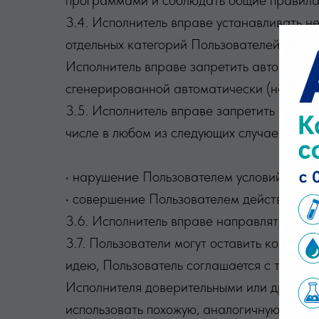
программами и соблюдать общие правила 
3.4. Исполнитель вправе устанавливать н
отдельных категорий Пользователей (в зав
Исполнитель вправе запретить автоматич
сгенерированной автоматически (например
3.5. Исполнитель вправе запретить Польз
числе в любом из следующих случаев:
• нарушение Пользователем условий Согл
• совершение Пользователем действий, по
3.6. Исполнитель вправе направлять Пол
3.7. Пользователи могут оставить коммен
идею, Пользователь соглашается с тем, ч
Исполнителя доверительными или другими 
использовать похожую, аналогичную идею,