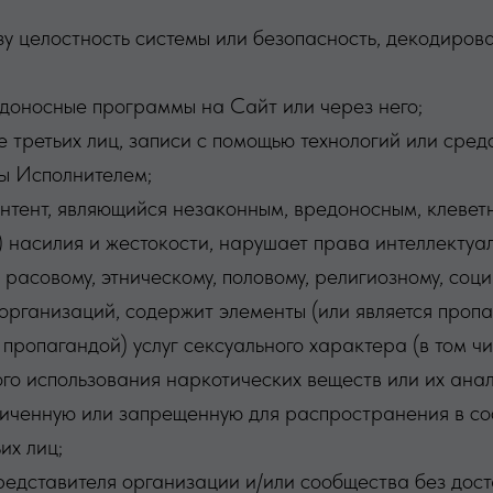
озу целостность системы или безопасность, декодирова
редоносные программы на Сайт или через него;
 третьих лиц, записи с помощью технологий или средст
ы Исполнителем;
онтент, являющийся незаконным, вредоносным, клевет
) насилия и жестокости, нарушает права интеллектуа
расовому, этническому, половому, религиозному, соц
организаций, содержит элементы (или является пропага
 пропагандой) услуг сексуального характера (в том чи
го использования наркотических веществ или их анал
иченную или запрещенную для распространения в соо
их лиц;
представителя организации и/или сообщества без дост