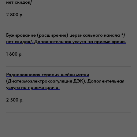
нет скидок/
2 800
р.
Бужирование (расширение) цервикального канала */
нет скидок/. Дополнительная услуга на приеме врача.
1 600
р.
Радиоволновая терапия шейки матки
(Диатермоэлектрокоагуляция ДЭК). Дополнительная
услуга на приеме врача.
2 500
р.