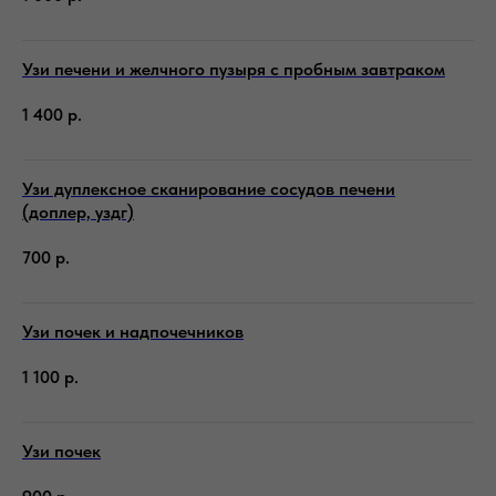
Узи печени и желчного пузыря с пробным завтраком
1 400
р.
Узи дуплексное сканирование сосудов печени
(доплер, уздг)
700
р.
Узи почек и надпочечников
1 100
р.
Узи почек