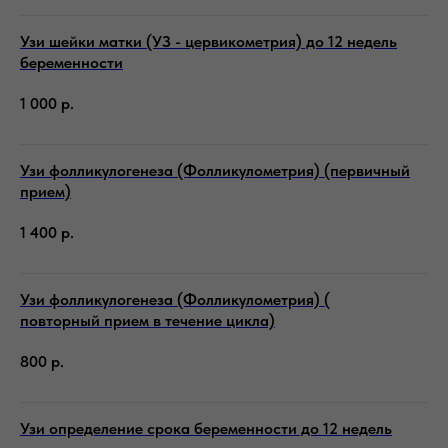
Узи шейки матки (УЗ - цервикометрия) до 12 недель
беременности
1 000
р.
Узи фолликулогенеза (Фолликулометрия) (первичный
прием)
1 400
р.
Узи фолликулогенеза (Фолликулометрия) (
повторный прием в течение цикла)
800
р.
Узи определение срока беременности до 12 недель