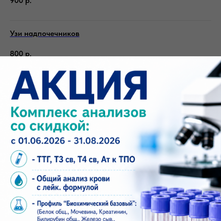
900
р.
Узи надпочечников
800
р.
Узи дуплексное сканирование артерий почек (уздг)
доплер
1 100
р.
Узи щитовидной железы
1 100
р.
Узи мочевого пузыря (без определения остаточной
мочи)