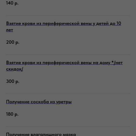
140
р.
Взятие крови из периферической вены у детей до 10
лет
200
р.
Взятие крови из периферической вены на дому */нет
скидок/
300
р.
Получение соскоба из уретры
180
р.
Получение влагалищного мазка