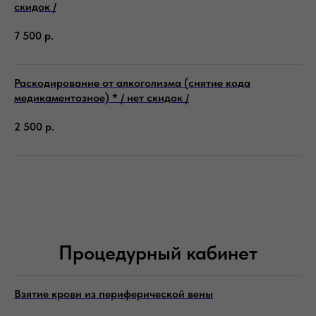
скидок /
7 500
р.
Раскодирование от алкоголизма (снятие кода
медикаментозное) * / нет скидок /
2 500
р.
Процедурный кабинет
Взятие крови из периферической вены