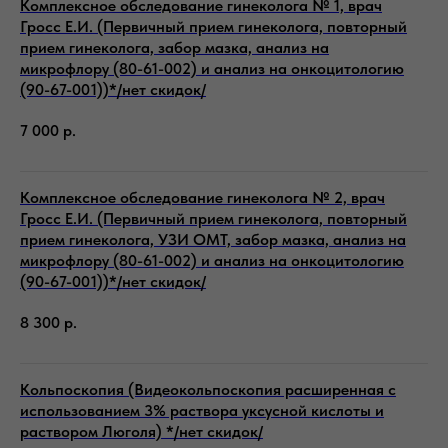
Комплексное обследование гинеколога № 1, врач
Гросс Е.И. (Первичный прием гинеколога, повторный
прием гинеколога, забор мазка, анализ на
микрофлору (80-61-002) и анализ на онкоцитологию
(90-67-001))*/нет скидок/
7 000
р.
Комплексное обследование гинеколога № 2, врач
Гросс Е.И. (Первичный прием гинеколога, повторный
прием гинеколога, УЗИ ОМТ, забор мазка, анализ на
микрофлору (80-61-002) и анализ на онкоцитологию
(90-67-001))*/нет скидок/
8 300
р.
Кольпоскопия (Видеокольпоскопия расширенная с
использованием 3% раствора уксусной кислоты и
раствором Люголя) */нет скидок/