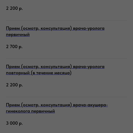
2 200
р.
Прием (осмотр, консультация) врача-уролога
первичный
2 700
р.
Прием (осмотр, консультация) врача-уролога
повторный (в течение месяца)
2 200
р.
Прием (осмотр, консультация) врача-акушера-
гинеколога первичный
3 000
р.