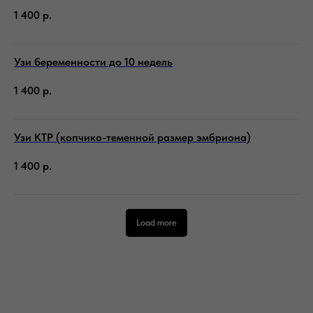
1 400
р.
Узи беременности до 10 недель
1 400
р.
Узи КТР (копчико-теменной размер эмбриона)
1 400
р.
Load more