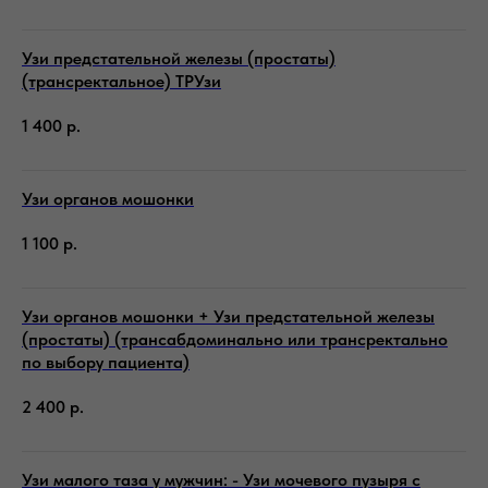
Узи предстательной железы (простаты)
(трансректальное) ТРУзи
1 400
р.
Узи органов мошонки
1 100
р.
Узи органов мошонки + Узи предстательной железы
(простаты) (трансабдоминально или трансректально
по выбору пациента)
2 400
р.
Узи малого таза у мужчин: - Узи мочевого пузыря с