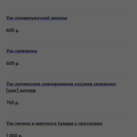
Узи поджелудочной железы
600
р.
Узи селезенки
600
р.
Узи дуплексное сканирование сосудов селезенки
(уздг) доплер
700
р.
Узи печени и желчного пузыря с протоками
1 000
р.