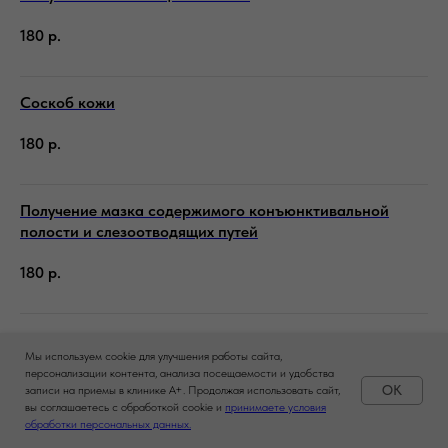
180
р.
Соскоб кожи
180
р.
Получение мазка содержимого конъюнктивальной
полости и слезоотводящих путей
180
р.
Получение мазка-отпечатка с поверхности кожи
Мы используем cookie для улучшения работы сайта,
персонализации контента, анализа посещаемости и удобства
180
р.
OK
записи на приемы в клинике A+. Продолжая использовать сайт,
вы соглашаетесь с обработкой cookie и
принимаете условия
Задать вопрос
обработки персональных данных.
Получение отделяемого из наружного слухового