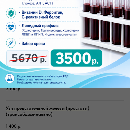
700
р.
Узи мочевого пузыря с определением остаточной
мочи
900
р.
Узи мочеполовой системы (почек, предстательной
железы, мочевого пузыря с определением остаточной
мочи)
3 100
р.
Узи предстательной железы (простаты)
(трансабдоминально)
1 400
р.