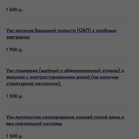
1 600
р.
Узи органов брюшной полости (ОБП) с пробным
завтраком
1 900
р.
Узи пищевода (шейный и абдоминальный отделы) и
желудка с контрастированием водой (на наличие
структурной патологии).
1 500
р.
Узи дуплексное сканирование нижней полой вены и
вен портальной системы
1 500
р.