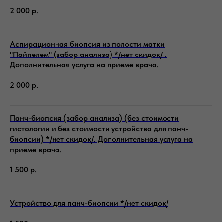
2 000
р.
Аспирационная биопсия из полости матки
"Пайпелем" (забор анализа) */нет скидок/ .
Дополнительная услуга на приеме врача.
2 000
р.
Панч-биопсия (забор анализа) (без стоимости
гистологии и без стоимости устройства для панч-
биопсии) */нет скидок/. Дополнительная услуга на
приеме врача.
1 500
р.
Устройство для панч-биопсии */нет скидок/