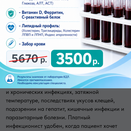
Инфекционист для детей и
взрослых: особенности приема
Взрослый инфекционист помогает при острых
и хронических инфекциях, затяжной
температуре, последствиях укусов клещей,
подозрении на гепатит, кишечные инфекции и
паразитарные болезни. Платный
инфекционист удобен, когда пациент хочет