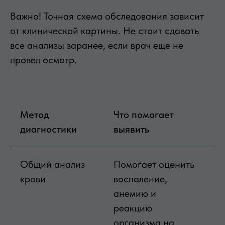
Важно! Точная схема обследования зависит
от клинической картины. Не стоит сдавать
все анализы заранее, если врач еще не
провел осмотр.
Метод
Что помогает
К
диагностики
выявить
н
Общий анализ
Помогает оценить
Н
крови
воспаление,
т
анемию и
с
реакцию
у
организма на
л