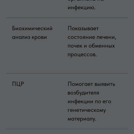
инфекцию.
Биохимический
Показывает
Н
анализ крови
состояние печени,
ж
почек и обменных
в
процессов.
п
г
ПЦР
Помогает выявить
И
возбудителя
в
инфекции по его
к
генетическому
и
материалу.