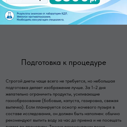
многодетных семей. 7% для работников
заводов КАМАЗ, ТЭМПО, Сатурн, Риат. 10%
для медицинских работников.
Подготовка к процедуре
Строгой диеты чаще всего не требуется, но небольшая
подготовка делает изображение лучше. За 1–2 дня
желательно ограничить продукты, усиливающие
газообразование (бобовые, капуста, газировка, свежая
выпечка). Если планируется осмотр мочевого пузыря в
составе исследования, он должен быть наполнен: обычно
рекомендуют выпить воду за час до приема и не посещать
туалет до процедуры. Точные рекомендации лучше