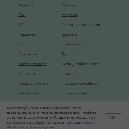
Анализы
Эндокринолог
УЗИ
Невролог
ЭКГ
Дерматологовенеролог
Гинеколог
Кардиолог
Уролог
Пульмонолог
Ревматолог
Терапевт
Гастроэнтеролог
Медицинский психолог
Паразитолог
Нарколог
Сосудистый хирург
Процедурный кабинет
Инфекционист
Плазмолифтинг
Мы используем cookie для улучшения работы сайта,
Политика конфиденциальности
персонализации контента, анализа посещаемости и удобства
OK
записи на приемы в клинике A+. Продолжая использовать сайт,
вы соглашаетесь с обработкой cookie и
принимаете условия
Задать вопрос
обработки персональных данных.