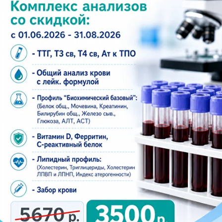
диагносты оценивают картину комплексно и
формируют заключение понятным языком,
чтобы с ним удобно было обратиться к
урологу или терапевту.
Удобство.
Прием по записи без очередей.
Можно выбрать время до или после работы,
не теряя целый день.
Выгода.
Действуют скидки: 5% для
пенсионеров, инвалидов, ветеранов и