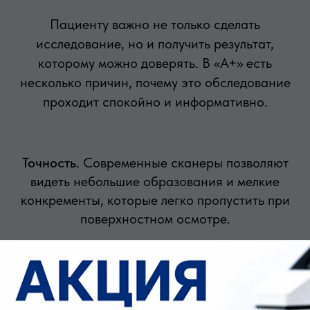
Пациенту важно не только сделать
исследование, но и получить результат,
которому можно доверять. В «А+» есть
несколько причин, почему это обследование
проходит спокойно и информативно.
Точность.
Современные сканеры позволяют
видеть небольшие образования и мелкие
конкременты, которые легко пропустить при
поверхностном осмотре.
Опыт врачей.
Квалифицированные