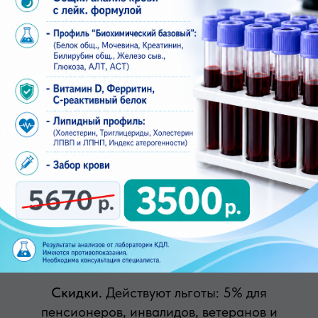
оценивать картину в контексте возраста,
цикла и жалоб. При необходимости
пациентку могут сориентировать по
дальнейшим шагам наблюдения.
Комфортная запись.
Прием по времени, без
очередей. Можно подобрать слот без отрыва
от работы и привычных дел.
Скидки.
Действуют льготы: 5% для
пенсионеров, инвалидов, ветеранов и