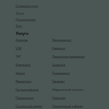
Стоимость услуг
Акции
Документация
Блог
Услуги
Анализы
Эндокринолог
УЗИ
Невролог
ЭКГ
Дерматологовенеролог
Гинеколог
Кардиолог
Уролог
Пульмонолог
Ревматолог
Терапевт
Гастроэнтеролог
Медицинский психолог
Паразитолог
Нарколог
Сосудистый хирург
Процедурный кабинет