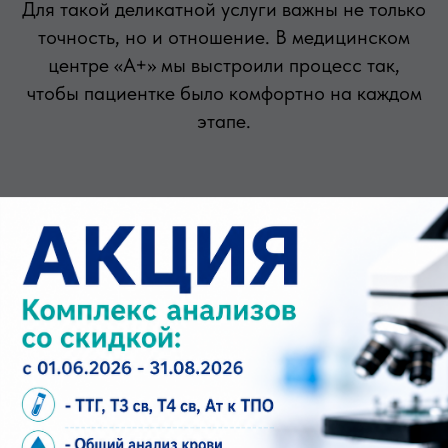
Для такой деликатной услуги важны не только
точность, но и отношение. В медицинском
центре «А+» мы выстроили процесс так,
чтобы пациентке было комфортно на каждом
этапе.
Современное оборудование.
Сканеры с
высокой разрешающей способностью дают
четкое изображение тканей и помогают врачу
видеть детали.
Компетентные специалисты.
Врачи,
работающие с женским здоровьем, умеют