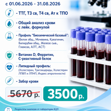
Исследование проходит в отдельном
кабинете, без лишних людей и спешки.
Удобный график.
Центр начинает работу с
раннего утра, поэтому можно записаться до
работы или учебы.
Скидки.
Действуют льготы: 5% ветеранам,
пенсионерам, инвалидам и многодетным
семьям. 7% работникам КАМАЗ, ТЭМПО,
Сатурн, Риат. 10% медицинским работникам.