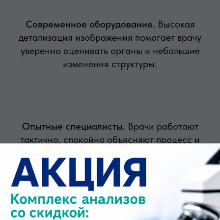
Современное оборудование.
Высокая
детализация изображения помогает врачу
уверенно оценивать органы и небольшие
изменения структуры.
Опытные специалисты.
Врачи работают
тактично, спокойно объясняют процесс и
формулируют заключение понятным языком.
Комфорт и конфиденциальность.