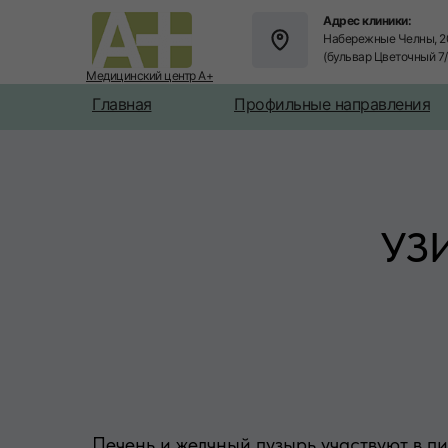
Адрес клиники:
Набережные Челны, 2
(бульвар Цветочный 7
Медицинский центр А+
Главная
Профильные направления
УЗИ
Печень и желчный пузырь участвуют в п