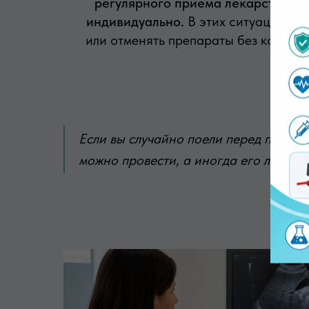
регулярного приема лекарств под
индивидуально.
В этих ситуациях не
или отменять препараты без консул
Если вы случайно поели перед проце
можно провести, а иногда его лучше 