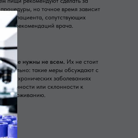
ем пищи рекомендуют сделать за
 процедуры, но точное время зависит
зраста пациента, сопутствующих
ний и рекомендаций врача.
тельные нужны не всем.
Их не стоит
стоятельно: такие меры обсуждают с
но при хронических заболеваниях
еременности или склонности к
обезвоживанию.