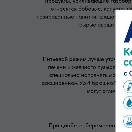
продукты, усиливающие газооб
относятся бобовые, капуста, с
газированные напитки, сладости в б
сырые овощи и фрук
Питьевой режим лучше уточнить 
печени и желчного пузыря обыч
специально наполнять мочевой 
расширенном УЗИ брюшной полос
могут отличаться
При диабете, беременности и 