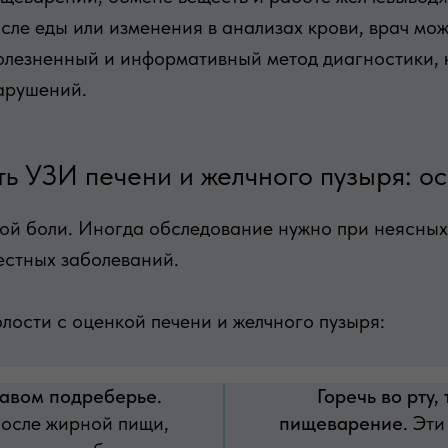
после еды или изменения в анализах крови, врач м
болезненный и информативный метод диагностики, 
нарушений.
ть УЗИ печени и желчного пузыря: о
ой боли. Иногда обследование нужно при неясных
вестных заболеваний.
ости с оценкой печени и желчного пузыря:
равом подреберье.
Горечь во рту,
после жирной пищи,
пищеварение.
Эти