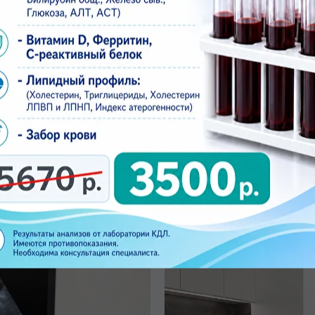
готовку согласуют
льзя долго голодать
ьтации специалиста.
дурой, лучше сообщить об этом администратору ил
перенести, чтобы результат был более информатив