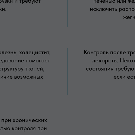
рузки и требуют
печенью или же
ки.
исключить расп
жел
езнь, холецистит,
Контроль после тр
дование помогает
лекарств.
Некот
труктуру тканей,
состояния требую
личие возможных
если ес
 при хронических
стью контроля при