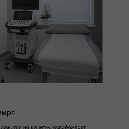
зыря
 ложится на кушетку, освобождает