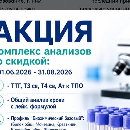
разование.
К ним
последний при
вежая выпечка,
несколько часов до
ольшом количестве,
от записи, во
ты.
заболева
заранее.
Для УЗИ
Клизма или слаби
но не требуется
использовать само
пузырь, но при
врачом, особен
ти рекомендации
кишечника, б
.
необходимости