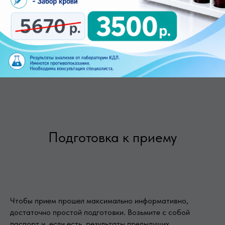
Система лояльности.
Скидки: 5% для
пенсионеров, инвалидов и многодетных
семей. 7% для работников заводов КАМАЗ,
ТЭМПО, Сатурн и Риат. 10% для
медицинских работников.
Подготовка к приему
Чтобы прием прошел максимально информативно,
достаточно простой подготовки. Возьмите с собой
паспорт и, если есть, результаты предыдущих