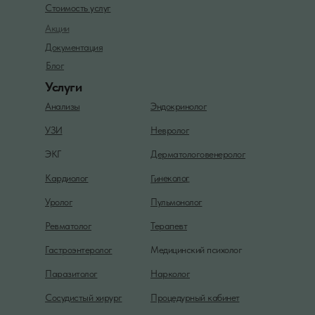
Стоимость услуг
Акции
Документация
Блог
Услуги
Анализы
Эндокринолог
УЗИ
Невролог
ЭКГ
Дерматологовенеролог
Гинеколог
Кардиолог
Уролог
Пульмонолог
Ревматолог
Терапевт
Гастроэнтеролог
Медицинский психолог
Паразитолог
Нарколог
Сосудистый хирург
Процедурный кабинет