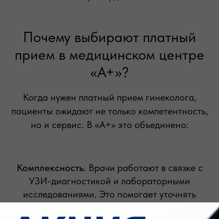
Почему выбирают платный
прием в медицинском центре
«А+»?
Когда нужен платный прием гинеколога,
пациенты ожидают не только компетентность,
но и сервис. В «А+» это объединено:
Комплексность.
Врачи работают в связке с
УЗИ-диагностикой и лабораторными
исследованиями. Это помогает уточнять
диагноз и не терять время.