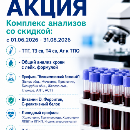
Тактичность.
Прием проходит деликатно и
без спешки. Врач объясняет каждый этап и
отвечает на вопросы.
Доступность по времени.
Центр работает и в
выходные, поэтому легко подобрать день под
ваш график.