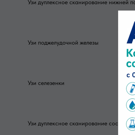
Узи дуплексное сканирование нижней п
Узи поджелудочной железы
Узи селезенки
Узи дуплексное сканирование сосудов се