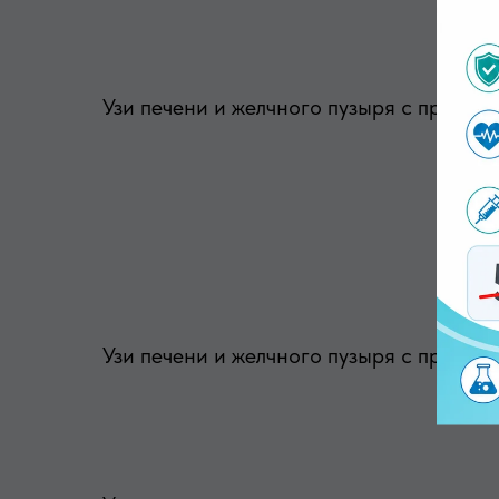
Узи печени и желчного пузыря с проток
Узи печени и желчного пузыря с пробны