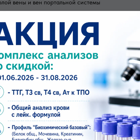
олой вены и вен портальной системы
лезенки (уздг) доплер