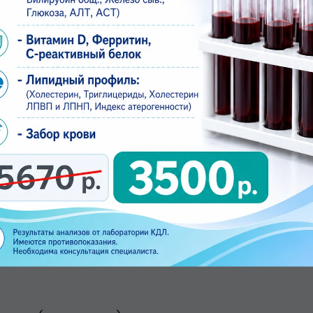
ами
Полный перечень услуг
м завтраком