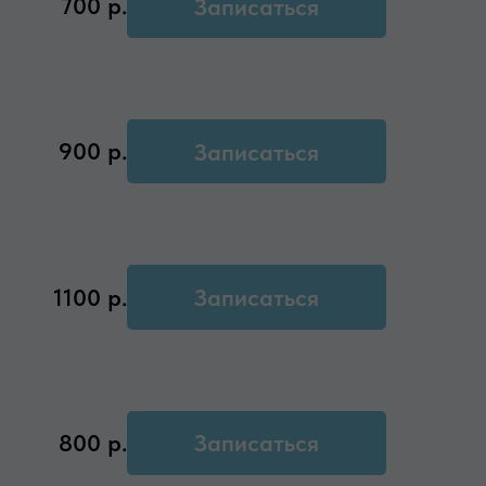
700
р.
Записаться
900
р.
Записаться
1100
р.
Записаться
800
р.
Записаться