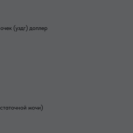
очек (уздг) доплер
остаточной мочи)