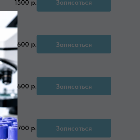
1500
р.
Записаться
600
р.
Записаться
600
р.
Записаться
700
р.
Записаться