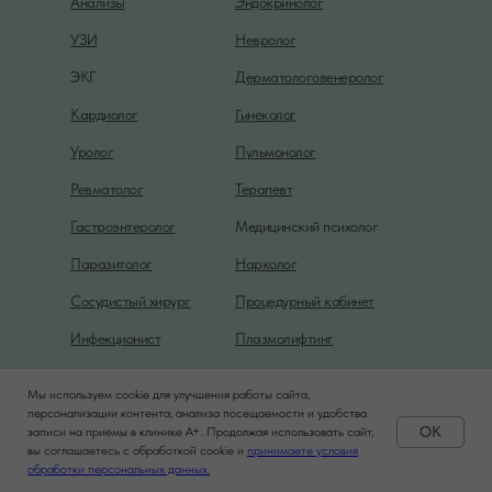
Анализы
Эндокринолог
УЗИ
Невролог
ЭКГ
Дерматологовенеролог
Гинеколог
Кардиолог
Уролог
Пульмонолог
Ревматолог
Терапевт
Гастроэнтеролог
Медицинский психолог
Паразитолог
Нарколог
Сосудистый хирург
Процедурный кабинет
Инфекционист
Плазмолифтинг
Мы используем cookie для улучшения работы сайта,
Политика конфиденциальности
персонализации контента, анализа посещаемости и удобства
OK
записи на приемы в клинике A+. Продолжая использовать сайт,
вы соглашаетесь с обработкой cookie и
принимаете условия
Задать вопрос
обработки персональных данных.
Сайт создан командой
California DM