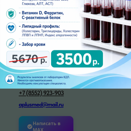
Набережные Челны, 20/09В
(бульвар Цветочный 7/37В)
ПН-ПТ: 07:00 - 18:00
СБ: 08:00 - 18:00,
ВС: 08:00 - 13:00
ЗАПИСАТЬСЯ ОНЛАЙН
Контакты
+7 (8552) 923-903
aplusmed@mail.ru
Написать в
MAX