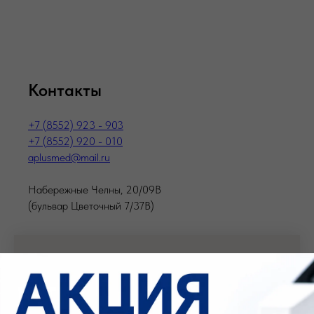
Контакты
+7 (8552) 923 - 903
+7 (8552) 920 - 010
aplusmed@mail.ru
Набережные Челны, 20/09В
(бульвар Цветочный 7/37В)