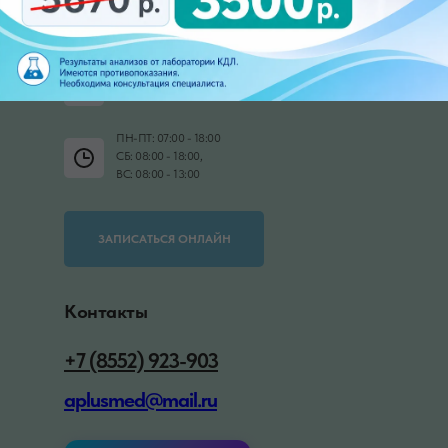
Медицинский центр А+
Набережные Челны, 20/09В
(бульвар Цветочный 7/37В)
ПН-ПТ: 07:00 - 18:00
СБ: 08:00 - 18:00,
ВС: 08:00 - 13:00
ЗАПИСАТЬСЯ ОНЛАЙН
Контакты
+7 (8552) 923-903
aplusmed@mail.ru