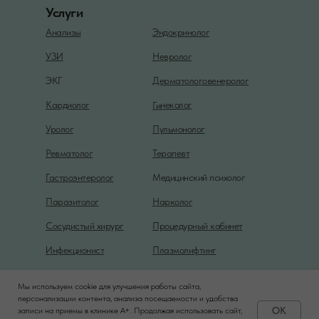
Услуги
Анализы
Эндокринолог
УЗИ
Невролог
ЭКГ
Дерматологовенеролог
Гинеколог
Кардиолог
Уролог
Пульмонолог
Ревматолог
Терапевт
Гастроэнтеролог
Медицинский психолог
Паразитолог
Нарколог
Сосудистый хирург
Процедурный кабинет
Инфекционист
Плазмолифтинг
Мы используем cookie для улучшения работы сайта,
Политика конфиденциальности
персонализации контента, анализа посещаемости и удобства
OK
записи на приемы в клинике A+. Продолжая использовать сайт,