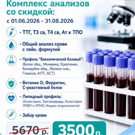
Контакты
+7 (8552) 923 - 903
+7 (8552) 920 - 010
aplusmed@mail.ru
Набережные Челны, 20/09В
(бульвар Цветочный 7/37В)