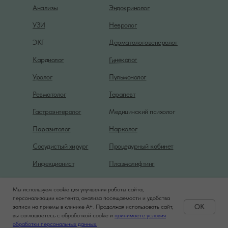
Анализы
Эндокринолог
УЗИ
Невролог
ЭКГ
Дерматологовенеролог
Гинеколог
Кардиолог
Уролог
Пульмонолог
Ревматолог
Терапевт
Гастроэнтеролог
Медицинский психолог
Паразитолог
Нарколог
Сосудистый хирург
Процедурный кабинет
Инфекционист
Плазмолифтинг
Мы используем cookie для улучшения работы сайта,
Политика конфиденциальности
персонализации контента, анализа посещаемости и удобства
OK
записи на приемы в клинике A+. Продолжая использовать сайт,
вы соглашаетесь с обработкой cookie и
принимаете условия
Задать вопрос
обработки персональных данных.