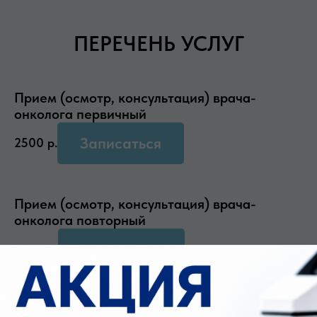
ПЕРЕЧЕНЬ УСЛУГ
Прием (осмотр, консультация) врача-
онколога первичный
Записаться
2500
р.
Прием (осмотр, консультация) врача-
онколога повторный
Записаться
2000
р.