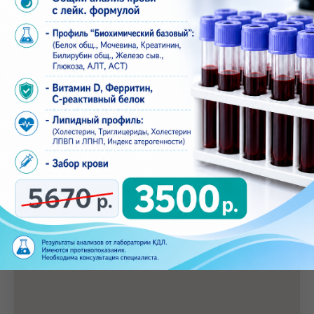
Контакты
+7 (8552) 923 - 903
+7 (8552) 920 - 010
aplusmed@mail.ru
Набережные Челны, 20/09В
(бульвар Цветочный 7/37В)