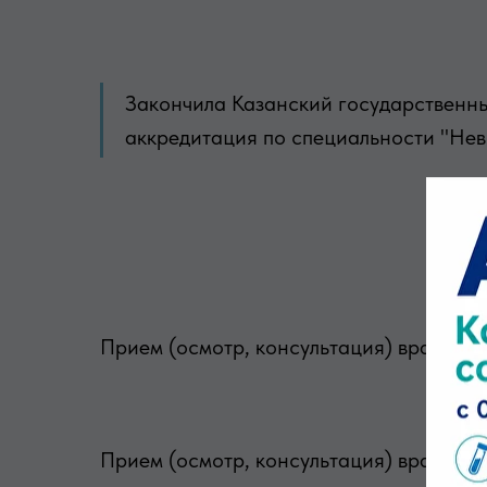
Закончила Казанский государственны
аккредитация по специальности "Невр
Прием (осмотр, консультация) врача-н
Прием (осмотр, консультация) врача-не