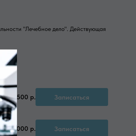
альности "Лечебное дело". Действующая
3500
р.
Записаться
3000
р.
Записаться