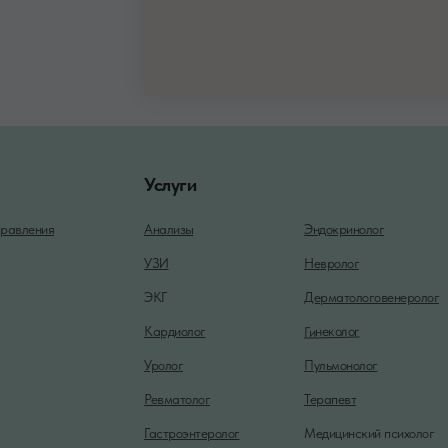
Услуги
равления
Анализы
Эндокринолог
УЗИ
Невролог
ЭКГ
Дерматологовенеролог
Гинеколог
Кардиолог
Уролог
Пульмонолог
Ревматолог
Терапевт
Гастроэнтеролог
Медицинский психолог