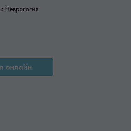
ы:
Неврология
я онлайн