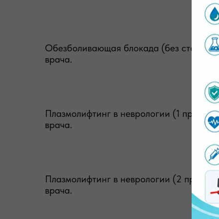
Обезболивающая блокада (без стоимост
врача.
Плазмолифтинг в неврологии (1 пробирк
врача.
Плазмолифтинг в неврологии (2 пробирк
врача.