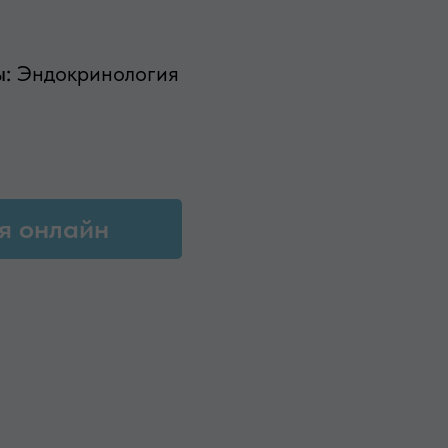
ы:
Эндокринология
я онлайн