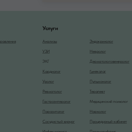
Услуги
равления
Анализы
Эндокринолог
УЗИ
Невролог
ЭКГ
Дерматологовенеролог
Гинеколог
Кардиолог
Уролог
Пульмонолог
Ревматолог
Терапевт
Гастроэнтеролог
Медицинский психолог
Паразитолог
Нарколог
Сосудистый хирург
Процедурный кабинет
Инфекционист
Плазмолифтинг