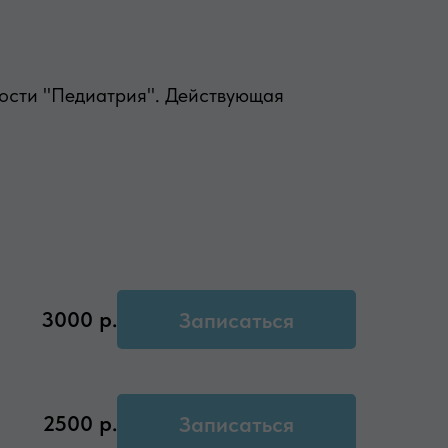
ности "Педиатрия". Действующая
3000
р.
Записаться
2500
р.
Записаться