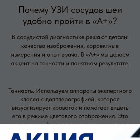
Почему УЗИ сосудов шеи
удобно пройти в «А+»?
В сосудистой диагностике решают детали:
качество изображения, корректные
измерения и опыт врача. В «А+» мы делаем
акцент на точности и понятном результате.
Точность.
Используем аппараты экспертного
класса с допплерографией, которая
визуализирует кровоток и помогает видеть
его в режиме цветового отображения. Это
повышает информативность исследования.