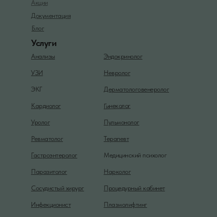
Акции
Документация
Блог
Услуги
Анализы
Эндокринолог
УЗИ
Невролог
ЭКГ
Дерматологовенеролог
Гинеколог
Кардиолог
Уролог
Пульмонолог
Ревматолог
Терапевт
Гастроэнтеролог
Медицинский психолог
Паразитолог
Нарколог
Сосудистый хирург
Процедурный кабинет
Инфекционист
Плазмолифтинг