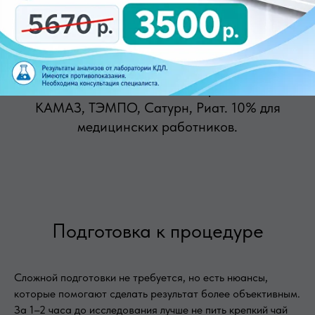
Выгода.
Действуют скидки: 5% для
пенсионеров, инвалидов, ветеранов и
многодетных семей. 7% для работников
КАМАЗ, ТЭМПО, Сатурн, Риат. 10% для
медицинских работников.
Подготовка к процедуре
Сложной подготовки не требуется, но есть нюансы,
которые помогают сделать результат более объективным.
За 1–2 часа до исследования лучше не пить крепкий чай