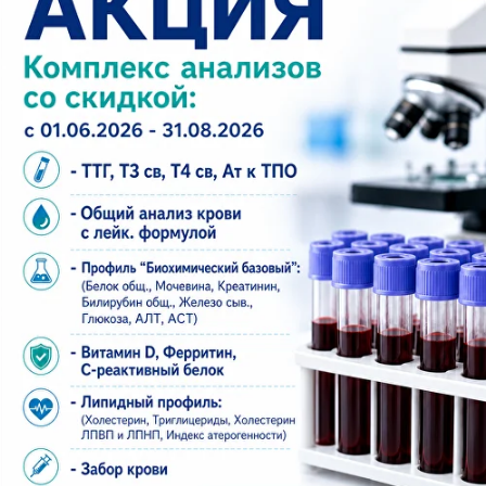
Опыт.
Врачи-диагносты умеют оценивать
сосудистые изменения и корректно
описывать их, чтобы заключение было
полезным для терапевта, невролога или
кардиолога.
Скорость и организация.
Прием по записи,
без очередей. Заключение выдается сразу,
чтобы вы могли быстро спланировать
дальнейшие шаги.