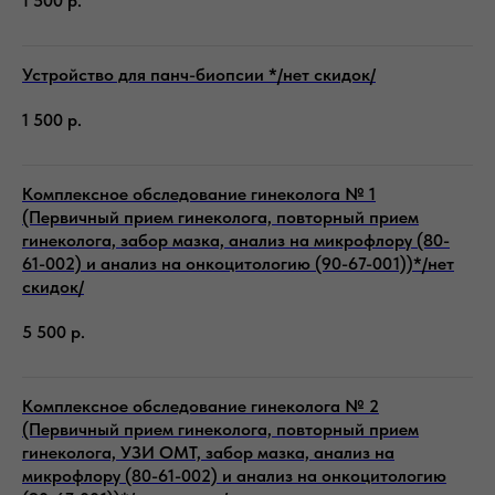
1 500
р.
Устройство для панч-биопсии */нет скидок/
1 500
р.
Комплексное обследование гинеколога № 1
(Первичный прием гинеколога, повторный прием
гинеколога, забор мазка, анализ на микрофлору (80-
61-002) и анализ на онкоцитологию (90-67-001))*/нет
скидок/
5 500
р.
Комплексное обследование гинеколога № 2
(Первичный прием гинеколога, повторный прием
гинеколога, УЗИ ОМТ, забор мазка, анализ на
микрофлору (80-61-002) и анализ на онкоцитологию