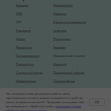
Анализы
Эндокринолог
УЗИ
Невролог
ЭКГ
Дерматологовенеролог
Гинеколог
Кардиолог
Уролог
Пульмонолог
Ревматолог
Терапевт
Гастроэнтеролог
Медицинский психолог
Паразитолог
Нарколог
Сосудистый хирург
Процедурный кабинет
Инфекционист
Плазмолифтинг
Мы используем cookie для улучшения работы сайта,
Политика конфиденциальности
персонализации контента, анализа посещаемости и удобства
OK
записи на приемы в клинике A+. Продолжая использовать сайт,
вы соглашаетесь с обработкой cookie и
принимаете условия
Задать вопрос
обработки персональных данных.