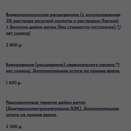
Видеокольпоскопия расширенная (с использованием
3% раствора уксусной кислоты и раствором Люголя)
+ Биопсия шейки матки (без стоимости гистологии) */
нет скидок/
2 800
р.
Бужирование (расширение) цервикального канала */
нет скидок/. Дополнительная услуга на приеме врача.
1 600
р.
Радиоволновая терапия шейки матки
(Диатермоэлектрокоагуляция ДЭК). Дополнительная
услуга на приеме врача.
2 500
р.