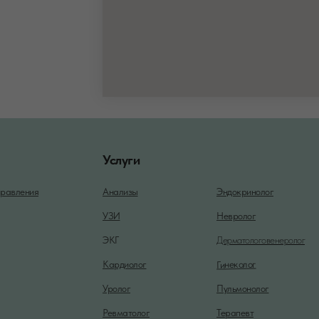
Услуги
равления
Анализы
Эндокринолог
УЗИ
Невролог
ЭКГ
Дерматологовенеролог
Гинеколог
Кардиолог
Уролог
Пульмонолог
Ревматолог
Терапевт