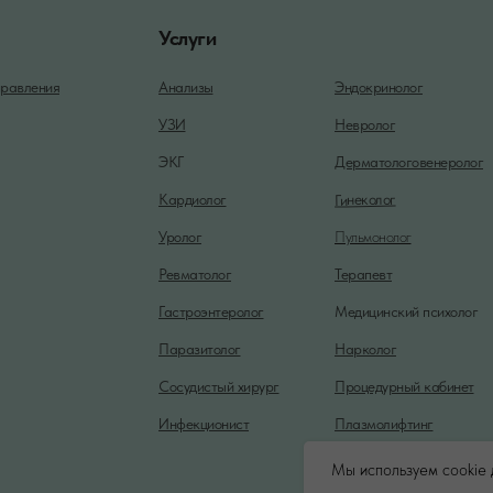
Услуги
равления
Анализы
Эндокринолог
УЗИ
Невролог
ЭКГ
Дерматологовенеролог
Гинеколог
Кардиолог
Уролог
Пульмонолог
Ревматолог
Терапевт
Гастроэнтеролог
Медицинский психолог
Паразитолог
Нарколог
Сосудистый хирург
Процедурный кабинет
Инфекционист
Плазмолифтинг
Мы используем cookie 