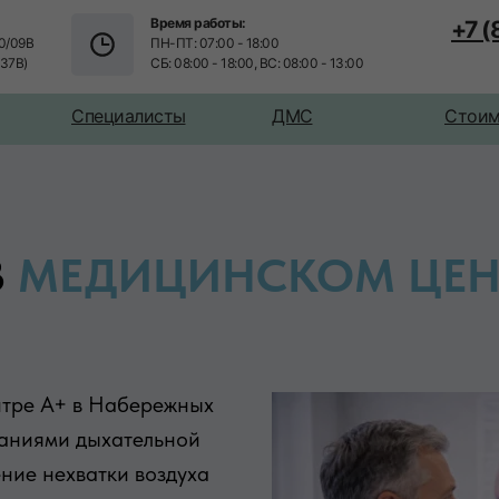
Время работы:
+7 
0/09В
ПН-ПТ: 07:00 - 18:00
/37В)
СБ: 08:00 - 18:00, ВС: 08:00 - 13:00
Специалисты
ДМС
Стоим
В
МЕДИЦИНСКОМ ЦЕНТ
нтре А+ в Набережных
ваниями дыхательной
ние нехватки воздуха