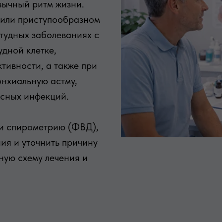
ивычный ритм жизни.
 или приступообразном
тудных заболеваниях с
удной клетке,
тивности, а также при
онхиальную астму,
усных инфекций.
ти спирометрию (ФВД),
ия и уточнить причину
ную схему лечения и