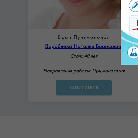
Врач Пульмонолог
Воробьева Наталья Борисовна
Стаж: 40 лет
Направления работы: Пульмонология
ЗАПИСАТЬСЯ