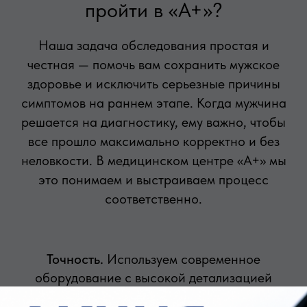
пройти в «А+»?
Наша задача обследования простая и
честная — помочь вам сохранить мужское
здоровье и исключить серьезные причины
симптомов на раннем этапе. Когда мужчина
решается на диагностику, ему важно, чтобы
все прошло максимально корректно и без
неловкости. В медицинском центре «А+» мы
это понимаем и выстраиваем процесс
соответственно.
Точность.
Используем современное
оборудование с высокой детализацией
мягких тканей. Это помогает видеть