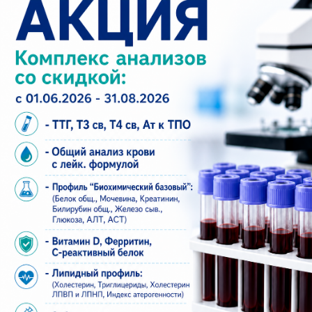
небольшие изменения и формировать
объективное заключение.
Деликатность и конфиденциальность.
Исследование проводится тактично, в
отдельном кабинете. Врач объясняет
действия и отвечает на вопросы без давления
и оценок.
Удобство.
Прием по записи, без очередей.
Можно выбрать время под рабочий график.