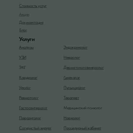
Стоимость услуг
Акции
Документация
Блог
Услуги
Анализы
Эндокринолог
УЗИ
Невролог
ЭКГ
Дерматологовенеролог
Гинеколог
Кардиолог
Уролог
Пульмонолог
Ревматолог
Терапевт
Гастроэнтеролог
Медицинский психолог
Паразитолог
Нарколог
Сосудистый хирург
Процедурный кабинет