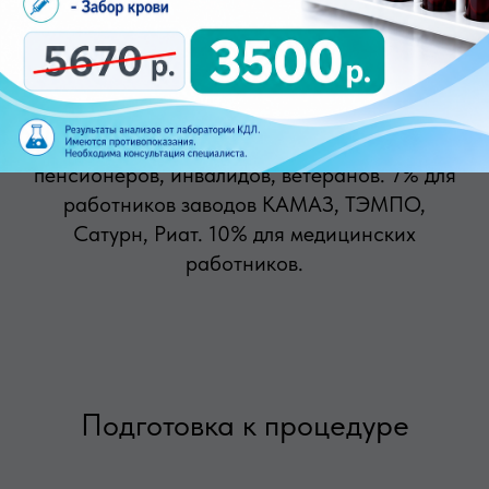
Результат выдается сразу после процедуры.
Выгода.
Действуют скидки: 5% для
пенсионеров, инвалидов, ветеранов. 7% для
работников заводов КАМАЗ, ТЭМПО,
Сатурн, Риат. 10% для медицинских
работников.
Подготовка к процедуре