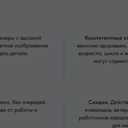
анеры с высокой
Компетентные с
еткое изображение
женским здоровьем,
еть детали.
возраста, цикла и 
могут сориен
ени, без очередей.
Скидки.
Действ
ва от работы и
инвалидов, вете
работников заводо
для м