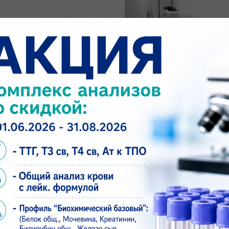
, дискомфорт в груди
, которые появились
ение, локальное
носторонние)
иод лактации
рапии или при
ниях
е если ничего не