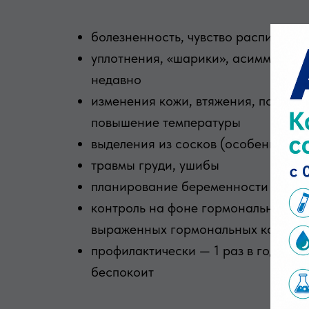
болезненность, чувство распирания
уплотнения, «шарики», асимметрия
недавно
изменения кожи, втяжения, покрасн
повышение температуры
выделения из сосков (особенно од
травмы груди, ушибы
планирование беременности и пер
контроль на фоне гормональной те
выраженных гормональных колеба
профилактически — 1 раз в год, даж
беспокоит