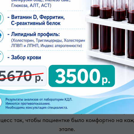
е дни цикла лучше проходить исслед
 информативность результата. Обычно УЗИ рекомен
гормональный фон наиболее стабилен, а ткань мол
можно делать в любой день. Если есть выраженные
 зависимости от дня цикла.
ему удобно пройти диагностику в «
такой деликатной услуги важны не только точность,
тношение. В медицинском центре «А+» мы выстрои
цесс так, чтобы пациентке было комфортно на ка
этапе.