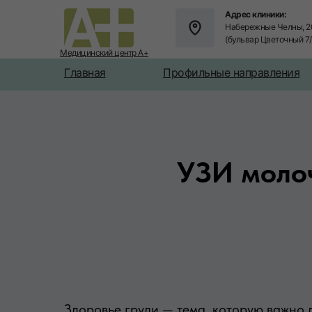
Адрес клиники:
Набережные Челны, 2
(бульвар Цветочный 7
Медицинский центр А+
Главная
Профильные направления
УЗИ моло
Здоровье груди — тема, которую важно 