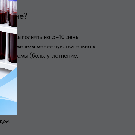
ование?
дуют выполнять на 5–10 день
очной железы менее чувствительна к
 симптомы (боль, уплотнение,
А+»?
 но и
ли
ждом