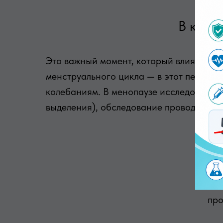
В каки
Это важный момент, который влияет на
менструального цикла — в этот период 
колебаниям. В менопаузе исследование 
выделения), обследование проводят вне
Поч
Для 
о
про