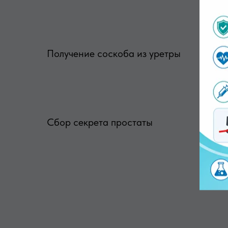
Получение соскоба из уретры
Сбор секрета простаты