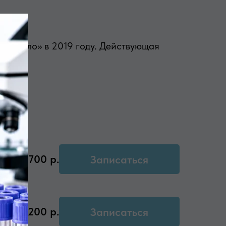
ое дело» в 2019 году. Действующая
2700
р.
Записаться
2200
р.
Записаться