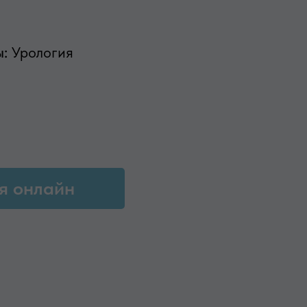
ы:
Урология
я онлайн