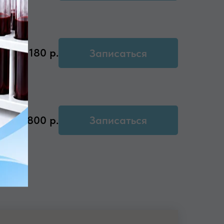
180
р.
Записаться
800
р.
Записаться