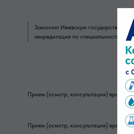
Закончил Ижевскую государственную
аккредитация по специальности «Урол
Прием (осмотр, консультация) врача-у
Прием (осмотр, консультация) врача-ур