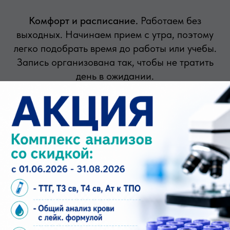
Комфорт и расписание.
Работаем без
выходных. Начинаем прием с утра, поэтому
легко подобрать время до работы или учебы.
Запись организована так, чтобы не тратить
день в ожидании.
Выгода. Действуют скидки: 5% для
пенсионеров, инвалидов, ветеранов и
многодетных семей. 7% для работников
КАМАЗ, ТЭМПО, Сатурн и Риат. 10% для
медицинских работников.