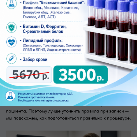
Подготовка к исследованию
Небольшая подготовка повышает информативность
обследования. Обычно для УЗИ брюшной полости
рекомендуют прийти натощак, а для УЗИ малого таза
часто нужен наполненный мочевой пузырь. Однако
нюансы зависят от вида исследования и возраста
пациента. Поэтому лучше уточнить правила при записи —
мы подскажем, как подготовиться правильно к процедуре.