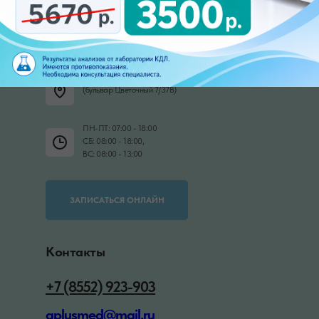
Медицинский центр А+
Набережные Челны, 20/09В
(бульвар Цветочный 7/37В)
ПН-ПТ: 07:00 - 18:00
СБ: 08:00 - 18:00,
ВС: 08:00 - 13:00
ЗАПИСАТЬСЯ ОНЛАЙН
Контакты
+7 (8552) 923-903
aplusmed@mail.ru