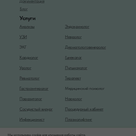
Документация
Блог
Услуги
Анализы
Эндокринолог
УЗИ
Невролог
ЭКГ
Дерматологовенеролог
Гинеколог
Кардиолог
Уролог
Пульмонолог
Ревматолог
Терапевт
Гастроэнтеролог
Медицинский психолог
Паразитолог
Нарколог
Сосудистый хирург
Процедурный кабинет
Инфекционист
Плазмолифтинг
Мы используем cookie для улучшения работы сайта,