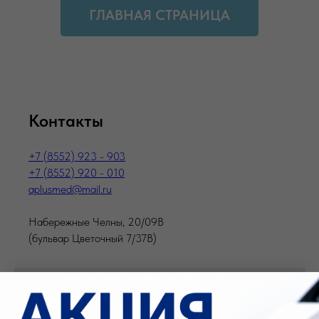
ГЛАВНАЯ СТРАНИЦА
Контакты
+7 (8552) 923 - 903
+7 (8552) 920 - 010
aplusmed@mail.ru
Набережные Челны, 20/09В
(бульвар Цветочный 7/37В)