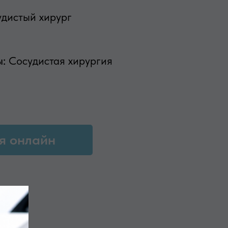
дистый хирург
ы:
Сосудистая хирургия
я онлайн