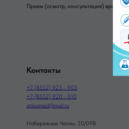
Прием (осмотр, консультация) врача-со
Контакты
+7 (8552) 923 - 903
+7 (8552) 920 - 010
aplusmed@mail.ru
Набережные Челны, 20/09В