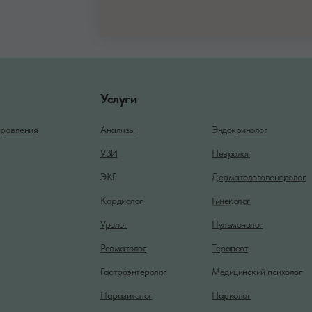
Услуги
равления
Анализы
Эндокринолог
УЗИ
Невролог
ЭКГ
Дерматологовенеролог
Гинеколог
Кардиолог
Уролог
Пульмонолог
Ревматолог
Терапевт
Гастроэнтеролог
Медицинский психолог
Паразитолог
Нарколог