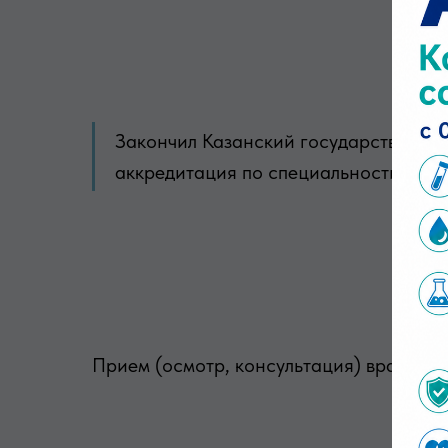
Закончил Казанский государственный
аккредитация по специальности «Се
Прием (осмотр, консультация) врача-с