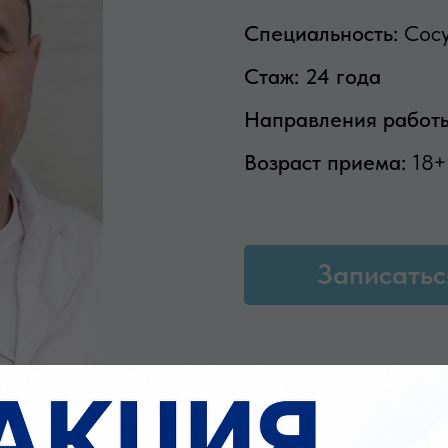
Специальность:
Сосу
Стаж: 24 года
Направления работ
Возраст приема:
18+
Записатьс