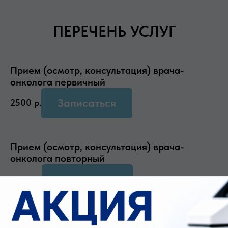
ПЕРЕЧЕНЬ УСЛУГ
Прием (осмотр, консультация) врача-
онколога первичный
Записаться
2500
р.
Прием (осмотр, консультация) врача-
онколога повторный
Записаться
2000
р.