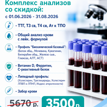
Контакты
+7 (8552) 923 - 903
+7 (8552) 920 - 010
aplusmed@mail.ru
Набережные Челны, 20/09В
(бульвар Цветочный 7/37В)