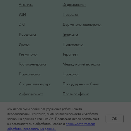
Анализы
Эндокринолог
УЗИ
Невролог
ЭКГ
Дерматологовенеролог
Гинеколог
Кардиолог
Уролог
Пульмонолог
Ревматолог
Терапевт
Гастроэнтеролог
Медицинский психолог
Паразитолог
Нарколог
Сосудистый хирург
Процедурный кабинет
Инфекционист
Плазмолифтинг
Мы используем cookie для улучшения работы сайта,
Политика конфиденциальности
персонализации контента, анализа посещаемости и удобства
OK
записи на приемы в клинике A+. Продолжая использовать сайт,
вы соглашаетесь с обработкой cookie и
принимаете условия
Задать вопрос
обработки персональных данных.