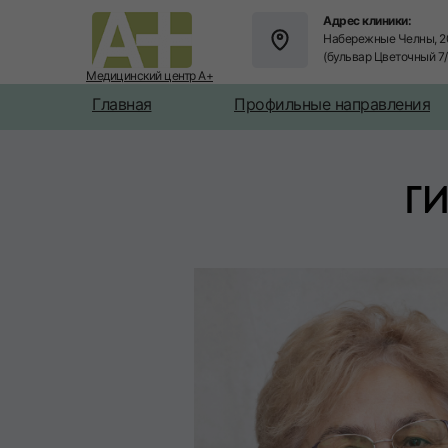
Адрес клиники:
Набережные Челны, 2
(бульвар Цветочный 7
Медицинский центр А+
Главная
Профильные направления
Г