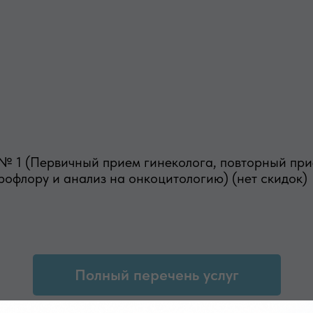
№ 1 (Первичный прием гинеколога, повторный пр
рофлору и анализ на онкоцитологию) (нет скидок)
Полный перечень услуг