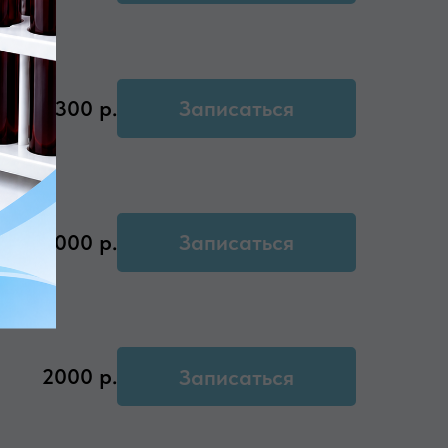
2300
р.
Записаться
ая
2000
р.
Записаться
2000
р.
Записаться