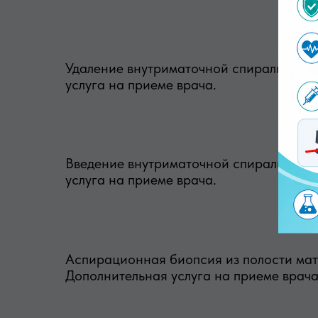
Удаление внутриматочной спирали ВМС 
услуга на приеме врача.
Введение внутриматочной спирали ВМС 
услуга на приеме врача.
Аспирационная биопсия из полости матк
Дополнительная услуга на приеме врача