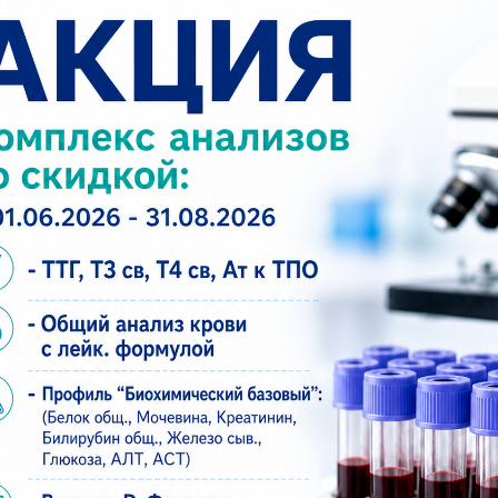
органов электрохирургическим аппаратом (одной)
.
ов (влагалища, цервикального канала, шейки матк
кидок). Дополнительная услуга на приеме врача.
 электрохирургическим аппаратом. Дополнительн
ростое (нет скидок). Дополнительная услуга на