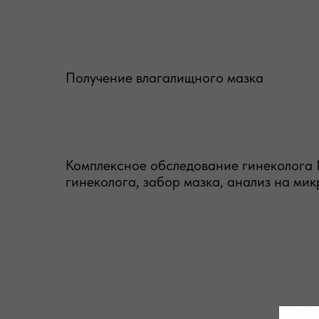
Получение влагалищного мазка
Комплексное обследование гинеколога 
гинеколога, забор мазка, анализ на мик