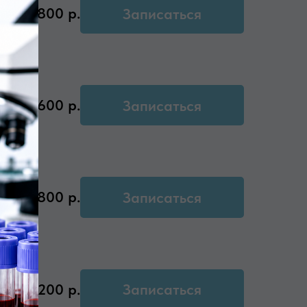
.
800
р.
Записаться
и )
1600
р.
Записаться
ая
800
р.
Записаться
1200
р.
Записаться