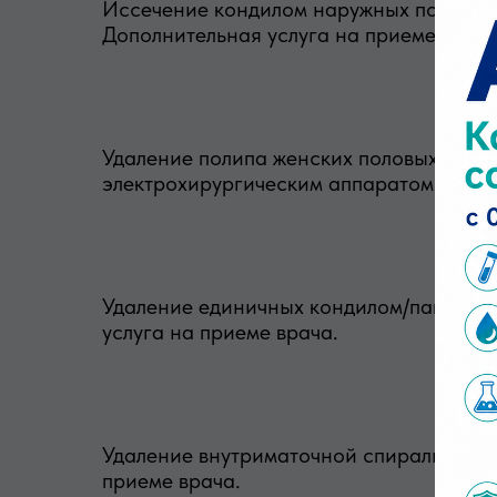
Иссечение кондилом наружных половых 
Дополнительная услуга на приеме врача
Удаление полипа женских половых орган
электрохирургическим аппаратом (нет с
Удаление единичных кондилом/папиллом
услуга на приеме врача.
Удаление внутриматочной спирали ВМС п
приеме врача.