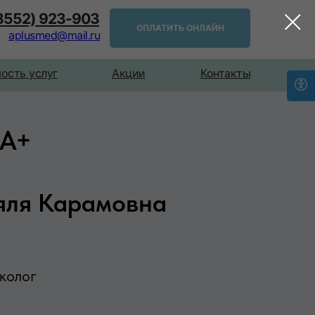
(8552) 923-903
ОПЛАТИТЬ ОНЛАЙН
aplusmed@mail.ru
ость услуг
Акции
Контакты
А+
яля Карамовна
колог