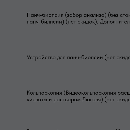
Панч-биопсия (забор анализа) (без сто
панч-билпсии) (нет скидок). Дополнител
Устройство для панч-биопсии (нет скид
Кольпоскопия (Видеокольпоскопия рас
кислоты и раствором Люголя) (нет скид