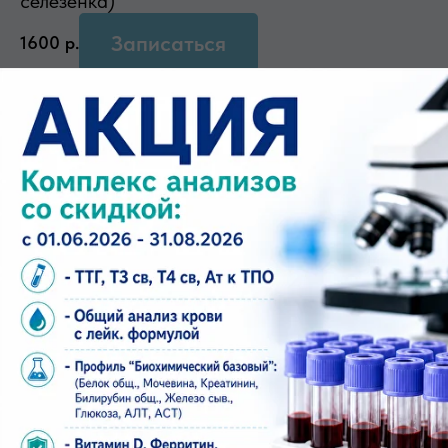
селезенка)
Записаться
1600
р.
Узи поджелудочной железы
Записаться
600
р.
Узи селезенки
Записаться
600
р.