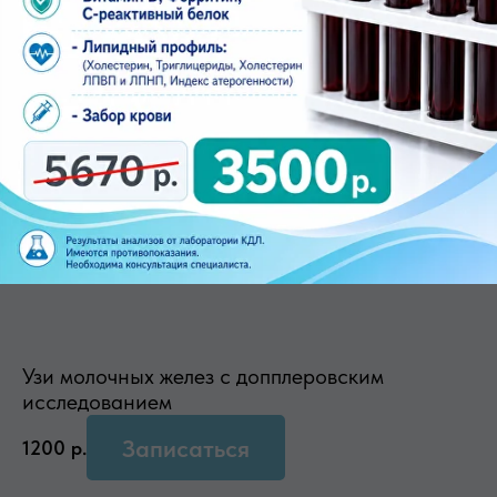
Узи печени и желчного пузыря с протоками
Записаться
1000
р.
Узи щитовидной железы
Записаться
1100
р.
Узи молочных желез с допплеровским
исследованием
Записаться
1200
р.