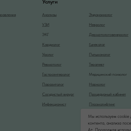
Услуги
равления
Анализы
Эндокринолог
УЗИ
Невролог
ЭКГ
Дерматологовенеролог
Гинеколог
Кардиолог
Уролог
Пульмонолог
Ревматолог
Терапевт
Гастроэнтеролог
Медицинский психолог
Паразитолог
Нарколог
Сосудистый хирург
Процедурный кабинет
Инфекционист
Плазмолифтинг
Мы используем cookie 
контента, анализа пос
A+. Продолжая использ