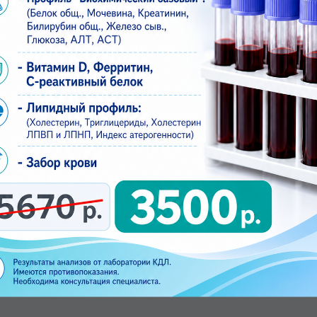
инструментальное (нет скидок). Дополнительная
ов (влагалища, цервикального канала, шейки матк
кидок). Дополнительная услуга на приеме врача.
и "Пайпелем" (забор анализа) (нет скидок).
.