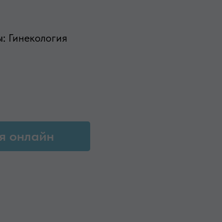
ы:
Гинекология
я онлайн