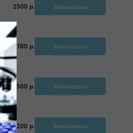
2500
р.
Записаться
180
р.
Записаться
ием
5500
р.
Записаться
1200
р.
Записаться