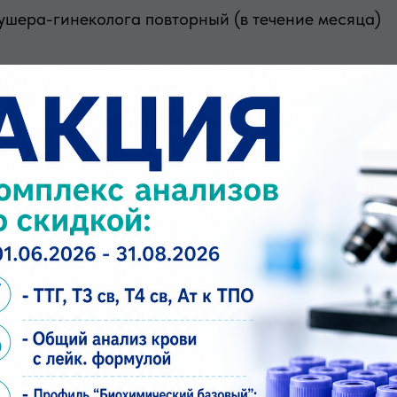
ушера-гинеколога повторный (в течение месяца)
№ 1 (Первичный прием гинеколога, повторный пр
рофлору и анализ на онкоцитологию) (нет скидок)
ростое (нет скидок). Дополнительная услуга на