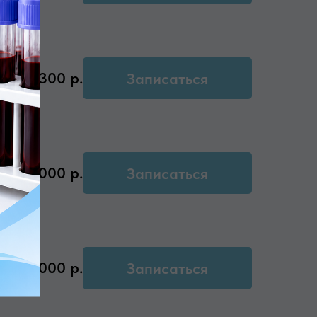
2300
р.
Записаться
и )
2000
р.
Записаться
2000
р.
Записаться