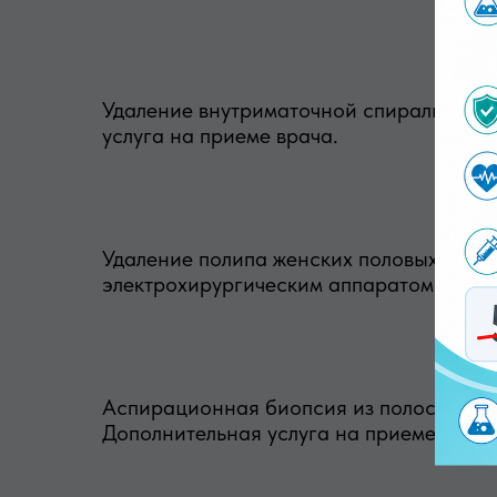
Удаление внутриматочной спирали ВМС 
услуга на приеме врача.
Удаление полипа женских половых орган
электрохирургическим аппаратом (нет с
Аспирационная биопсия из полости матк
Дополнительная услуга на приеме врача