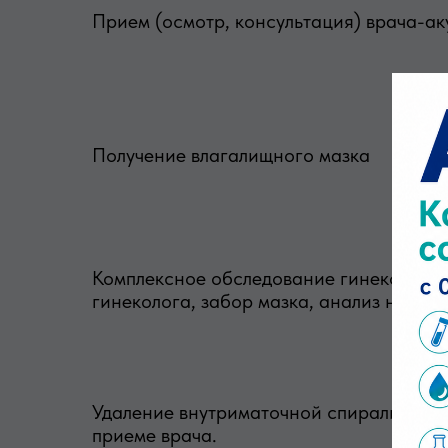
Прием (осмотр, консультация) врача-ак
Получение влагалищного мазка
Комплексное обследование гинеколога 
гинеколога, забор мазка, анализ на мик
Удаление внутриматочной спирали ВМС п
приеме врача.