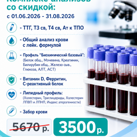
Контакты
+7 (8552) 923 - 903
+7 (8552) 920 - 010
aplusmed@mail.ru
Набережные Челны, 20/09В
(бульвар Цветочный 7/37В)