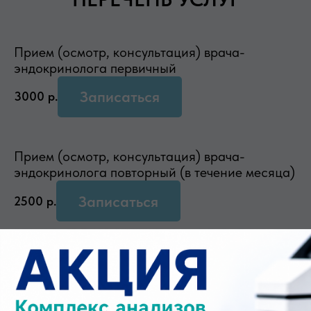
Прием (осмотр, консультация) врача-
эндокринолога первичный
Записаться
3000
р.
Прием (осмотр, консультация) врача-
эндокринолога повторный (в течение месяца)
Записаться
2500
р.