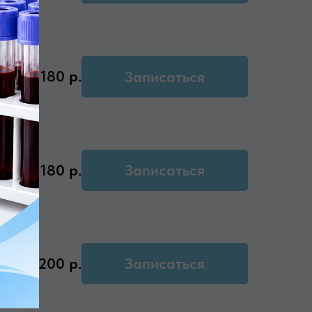
180
р.
Записаться
180
р.
Записаться
200
р.
Записаться