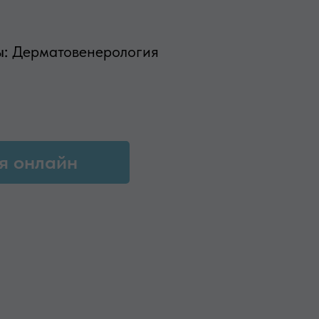
ы:
Дерматовенерология
я онлайн