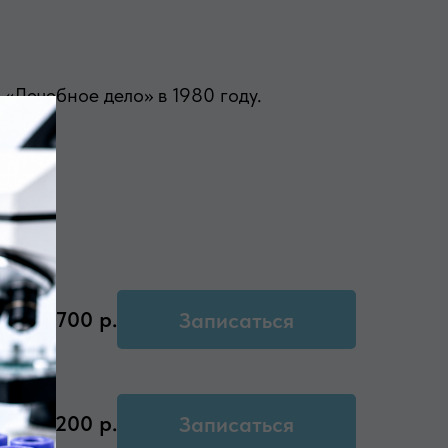
«Лечебное дело» в 1980 году.
2700
р.
Записаться
2200
р.
Записаться