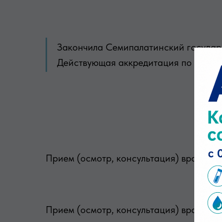
Закончила Семипалатинский государс
Действующая аккредитация по специа
Прием (осмотр, консультация) врача-д
Прием (осмотр, консультация) врача-де