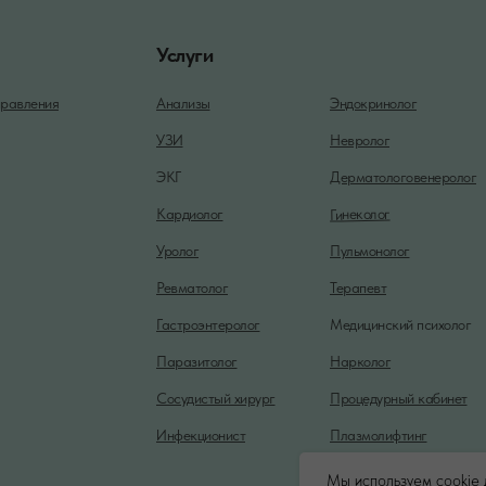
Услуги
равления
Анализы
Эндокринолог
УЗИ
Невролог
ЭКГ
Дерматологовенеролог
Гинеколог
Кардиолог
Уролог
Пульмонолог
Ревматолог
Терапевт
Гастроэнтеролог
Медицинский психолог
Паразитолог
Нарколог
Сосудистый хирург
Процедурный кабинет
Инфекционист
Плазмолифтинг
Мы используем cookie 