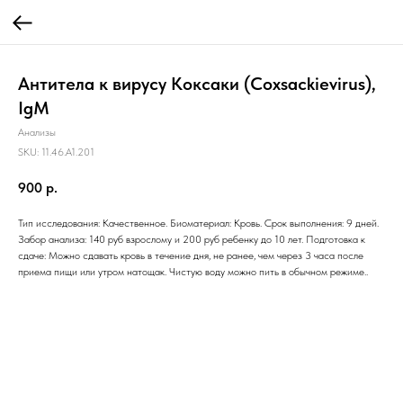
Антитела к вирусу Коксаки (Coxsackievirus),
IgM
Анализы
SKU:
11.46.A1.201
900
р.
Тип исследования: Качественное. Биоматериал: Кровь. Срок выполнения: 9 дней.
Забор анализа: 140 руб взрослому и 200 руб ребенку до 10 лет. Подготовка к
сдаче: Можно сдавать кровь в течение дня, не ранее, чем через 3 часа после
приема пищи или утром натощак. Чистую воду можно пить в обычном режиме..