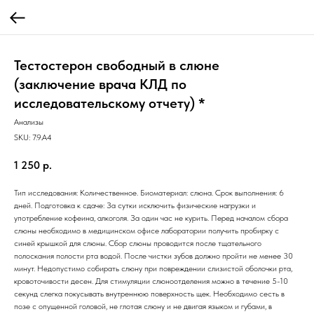
Тестостерон свободный в слюне
(заключение врача КЛД по
исследовательскому отчету) *
Анализы
SKU:
7.9.A4
1 250
р.
Тип исследования: Количественное. Биоматериал: слюна. Срок выполнения: 6
дней. Подготовка к сдаче: За сутки исключить физические нагрузки и
употребление кофеина, алкоголя. За один час не курить. Перед началом сбора
слюны необходимо в медицинском офисе лаборатории получить пробирку с
синей крышкой для слюны. Сбор слюны проводится после тщательного
полоскания полости рта водой. После чистки зубов должно пройти не менее 30
минут. Недопустимо собирать слюну при повреждении слизистой оболочки рта,
кровоточивости десен. Для стимуляции слюноотделения можно в течение 5-10
секунд слегка покусывать внутреннюю поверхность щек. Необходимо сесть в
позе с опущенной головой, не глотая слюну и не двигая языком и губами, в