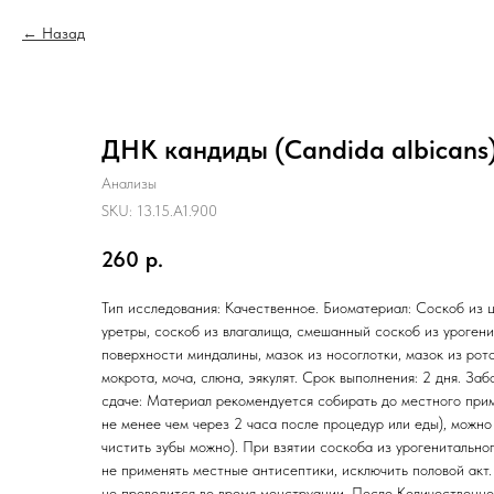
Назад
ДНК кандиды (Candida albicans
Анализы
SKU:
13.15.A1.900
260
р.
Тип исследования: Качественное. Биоматериал: Соскоб из ц
уретры, соскоб из влагалища, смешанный соскоб из урогени
поверхности миндалины, мазок из носоглотки, мазок из рот
мокрота, моча, слюна, эякулят. Срок выполнения: 2 дня. Заб
сдаче: Материал рекомендуется собирать до местного прим
не менее чем через 2 часа после процедур или еды), можно
чистить зубы можно). При взятии соскоба из урогенитально
не применять местные антисептики, исключить половой акт
не проводится во время менструации. После Количественно