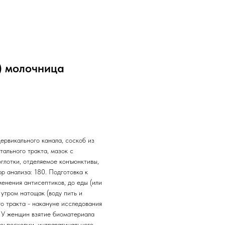
) молочница
ервикального канала, соскоб из
тального тракта, мазок с
оглотки, отделяемое конъюнктивы,
ор анализа: 180. Подготовка к
енения антисептиков, до еды (или
 утром натощак (воду пить и
го тракта - накануне исследования
. У женщин взятие биоматериала
еьпоскопии, интравагинального