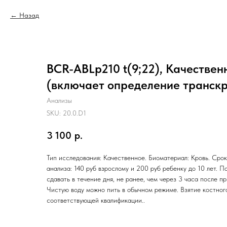
Назад
BCR-ABLp210 t(9;22), Качествен
(включает определение транскри
Анализы
SKU:
20.0.D1
3 100
р.
Тип исследования: Качественное. Биоматериал: Кровь. Срок
анализа: 140 руб взрослому и 200 руб ребенку до 10 лет. П
сдавать в течение дня, не ранее, чем через 3 часа после п
Чистую воду можно пить в обычном режиме. Взятие костног
соответствующей квалификации..