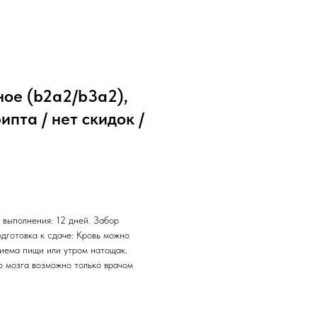
ное (b2a2/b3a2),
пта / нет скидок /
 выполнения: 12 дней. Забор
одготовка к сдаче: Кровь можно
риема пищи или утром натощак.
о мозга возможно только врачом