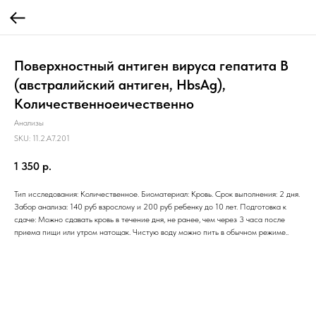
Поверхностный антиген вируса гепатита В
(австралийский антиген, HbsAg),
Количественноеичественно
Анализы
SKU:
11.2.A7.201
1 350
р.
Тип исследования: Количественное. Биоматериал: Кровь. Срок выполнения: 2 дня.
Забор анализа: 140 руб взрослому и 200 руб ребенку до 10 лет. Подготовка к
сдаче: Можно сдавать кровь в течение дня, не ранее, чем через 3 часа после
приема пищи или утром натощак. Чистую воду можно пить в обычном режиме..