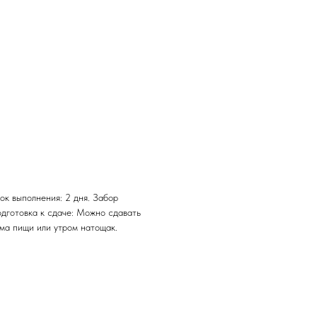
ок выполнения: 2 дня. Забор
одготовка к сдаче: Можно сдавать
ема пищи или утром натощак.