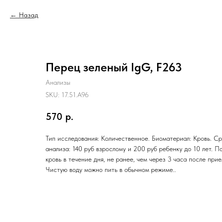
Назад
Перец зеленый IgG, F263
Анализы
SKU:
17.51.A96
570
р.
Тип исследования: Количественное. Биоматериал: Кровь. Ср
анализа: 140 руб взрослому и 200 руб ребенку до 10 лет. П
кровь в течение дня, не ранее, чем через 3 часа после при
Чистую воду можно пить в обычном режиме..