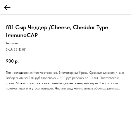
f81 Сыр Чеддер /Cheese, Сheddar Type
ImmunoCAP
Анализы
SKU:
53-E-f81
900
р.
Тип исследования: Количественное. Биоматериал: Кровь. Срок выполнения: 4 дня.
Забор анализа: 140 руб взрослому и 200 руб ребенку до 10 лет. Подготовка к
сдаче: Можно сдавать кровь в течение дня, не ранее, чем через 3 часа после
приема пищи или утром натощак. Чистую воду можно пить в обычном режиме..