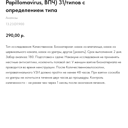
Papillomavirus, ВПЧ) 31/типов с
определением типа
Анализы
13.23.D1.900
290,00
р.
Тип исследования: Качественное. Биоматериал: мазок из влагалища, мазок из
цервикального канала, мазок из уретры, другое (указать). Срок выполнения: 2 дня.
Забор анализа: 180. Подготовка к сдаче: Накануне исследования не применять
местные антисептики, исключить половой акт. У женщин взятие биоматериала не
проводится во время менструации. После Количественноеьпоскопии,
интравагинального УЗИ должно пройти не менее 48 часов. При взятии соскоба
из уретры не мочиться в течение двух часов до процедуры. Контроль
излеченности - не ранее чем через 1 месяц после окончания лечения..