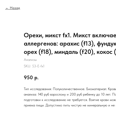
Назад
Орехи, микст fx1. Микст включае
аллергенов: арахис (f13), фундук
орех (f18), миндаль (f20), коко
Анализы
SKU:
53-E-fx1
950
р.
Тип исследования: Полуколичественное. Биоматериал: Кровь
анализа: 140 руб взрослому и 200 руб ребенку до 10 лет. П
подготовки к исследованию не требуется. Взятие крови мо
приема пищи. Допустимо пить чистую не минеральную и не 