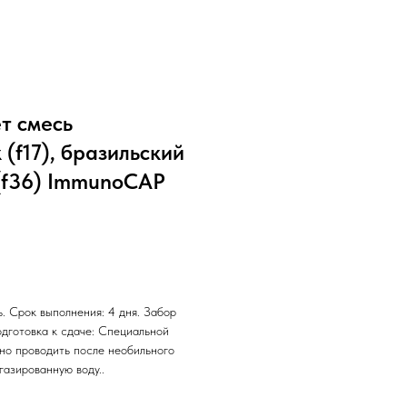
т смесь
 (f17), бразильский
с (f36) ImmunoCAP
. Срок выполнения: 4 дня. Забор
одготовка к сдаче: Специальной
жно проводить после необильного
газированную воду..