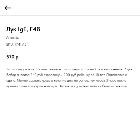
Лук IgE, F48
Анализы
SKU:
17.41.A84
570
р.
Тип исследования: Количественное. Биоматериал: Кровь. Срок выполнения: 2 дня.
Забор анализа: 140 руб взрослому и 200 руб ребенку до 10 лет. Подготовка к
сдаче: Можно сдавать кровь в течение дня, не ранее, чем через 3 часа после
приема пищи или утром натощак. Чистую воду можно пить в обычном режиме..