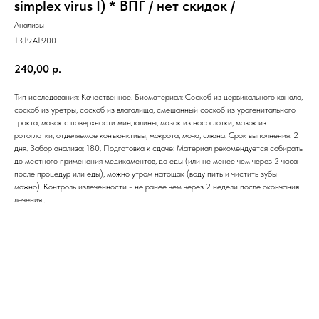
simplex virus I) * ВПГ / нет скидок /
Анализы
13.19.A1.900
240,00
р.
Тип исследования: Качественное. Биоматериал: Соскоб из цервикального канала,
соскоб из уретры, соскоб из влагалища, смешанный соскоб из урогенитального
тракта, мазок с поверхности миндалины, мазок из носоглотки, мазок из
ротоглотки, отделяемое конъюнктивы, мокрота, моча, слюна. Срок выполнения: 2
дня. Забор анализа: 180. Подготовка к сдаче: Материал рекомендуется собирать
до местного применения медикаментов, до еды (или не менее чем через 2 часа
после процедур или еды), можно утром натощак (воду пить и чистить зубы
можно). Контроль излеченности - не ранее чем через 2 недели после окончания
лечения..