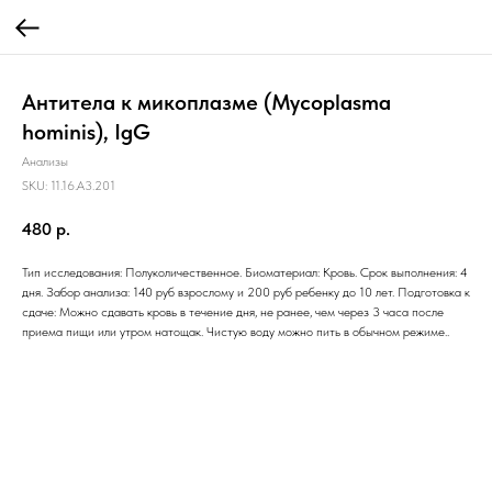
Антитела к микоплазме (Mycoplasma
hominis), IgG
Анализы
SKU:
11.16.A3.201
480
р.
Тип исследования: Полуколичественное. Биоматериал: Кровь. Срок выполнения: 4
дня. Забор анализа: 140 руб взрослому и 200 руб ребенку до 10 лет. Подготовка к
сдаче: Можно сдавать кровь в течение дня, не ранее, чем через 3 часа после
приема пищи или утром натощак. Чистую воду можно пить в обычном режиме..