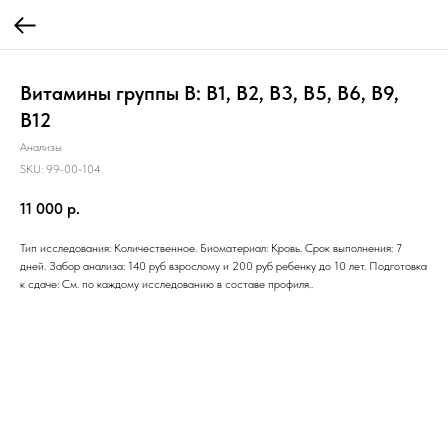
Витамины группы B: B1, B2, B3, B5, B6, B9,
B12
Анализы
SKU:
99-00-104
11 000
р.
Тип исследования: Количественное. Биоматериал: Кровь. Срок выполнения: 7
дней. Забор анализа: 140 руб взрослому и 200 руб ребенку до 10 лет. Подготовка
к сдаче: См. по каждому исследованию в составе профиля..