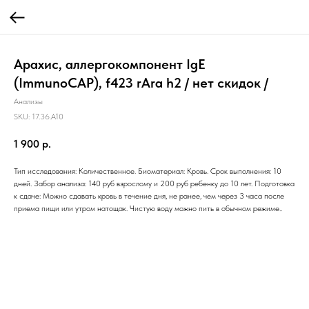
Арахис, аллергокомпонент IgE
(ImmunoCAP), f423 rAra h2 / нет скидок /
Анализы
SKU:
17.36.A10
1 900
р.
Тип исследования: Количественное. Биоматериал: Кровь. Срок выполнения: 10
дней. Забор анализа: 140 руб взрослому и 200 руб ребенку до 10 лет. Подготовка
к сдаче: Можно сдавать кровь в течение дня, не ранее, чем через 3 часа после
приема пищи или утром натощак. Чистую воду можно пить в обычном режиме..