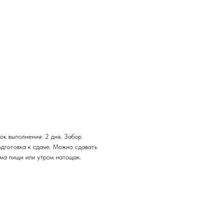
ок выполнения: 2 дня. Забор
одготовка к сдаче: Можно сдавать
ема пищи или утром натощак.