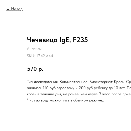
Назад
Чечевица IgE, F235
Анализы
SKU:
17.42.A44
570
р.
Тип исследования: Количественное. Биоматериал: Кровь. Ср
анализа: 140 руб взрослому и 200 руб ребенку до 10 лет. П
кровь в течение дня, не ранее, чем через 3 часа после при
Чистую воду можно пить в обычном режиме..