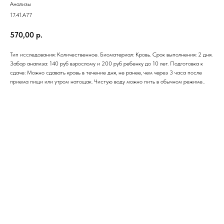
Анализы
17.41.A77
570,00
р.
Тип исследования: Количественное. Биоматериал: Кровь. Срок выполнения: 2 дня.
Забор анализа: 140 руб взрослому и 200 руб ребенку до 10 лет. Подготовка к
сдаче: Можно сдавать кровь в течение дня, не ранее, чем через 3 часа после
приема пищи или утром натощак. Чистую воду можно пить в обычном режиме..